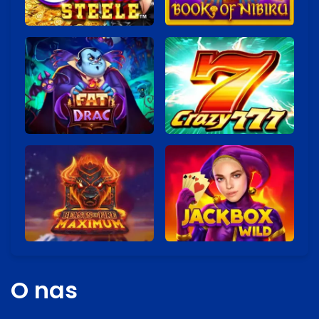
O nas