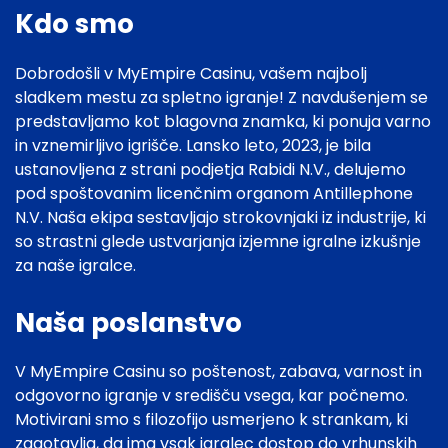
Kdo smo
Dobrodošli v MyEmpire Casinu, vašem najbolj
sladkem mestu za spletno igranje! Z navdušenjem se
predstavljamo kot blagovna znamka, ki ponuja varno
in vznemirljivo igrišče. Lansko leto, 2023, je bila
ustanovljena z strani podjetja Rabidi N.V., delujemo
pod spoštovanim licenčnim organom Antillephone
N.V. Naša ekipa sestavljajo strokovnjaki iz industrije, ki
so strastni glede ustvarjanja izjemne igralne izkušnje
za naše igralce.
Naša poslanstvo
V MyEmpire Casinu so poštenost, zabava, varnost in
odgovorno igranje v središču vsega, kar počnemo.
Motivirani smo s filozofijo usmerjeno k strankam, ki
zagotavlja, da ima vsak igralec dostop do vrhunskih