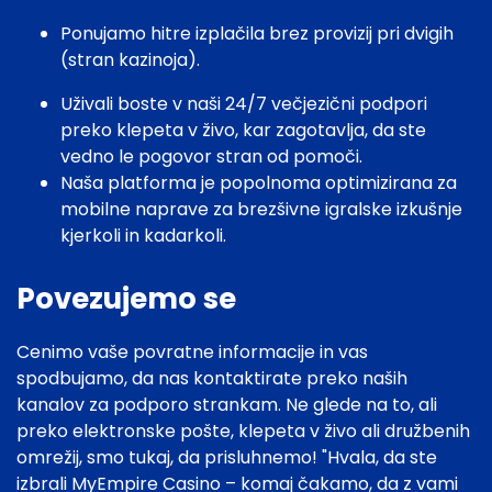
Ponujamo hitre izplačila brez provizij pri dvigih
(stran kazinoja).
Uživali boste v naši 24/7 večjezični podpori
preko klepeta v živo, kar zagotavlja, da ste
vedno le pogovor stran od pomoči.
Naša platforma je popolnoma optimizirana za
mobilne naprave za brezšivne igralske izkušnje
kjerkoli in kadarkoli.
Povezujemo se
Cenimo vaše povratne informacije in vas
spodbujamo, da nas kontaktirate preko naših
kanalov za podporo strankam. Ne glede na to, ali
preko elektronske pošte, klepeta v živo ali družbenih
omrežij, smo tukaj, da prisluhnemo! "Hvala, da ste
izbrali MyEmpire Casino – komaj čakamo, da z vami