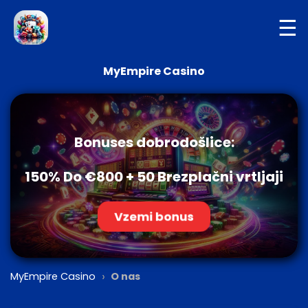
☰
MyEmpire Casino
Bonuses dobrodošlice:
150% Do €800 + 50 Brezplačni vrtljaji
Vzemi bonus
›
MyEmpire Casino
O nas